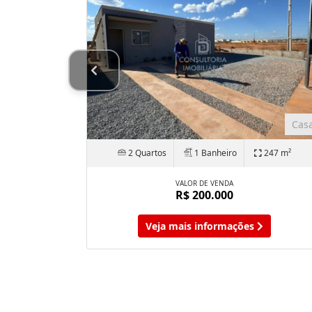
Casa
Cas
o
2 Quartos
1 Banheiro
247 m²
VALOR DE VENDA
R$ 200.000
Veja mais informações