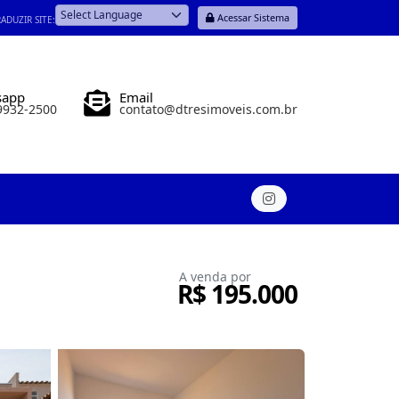
Acessar Sistema
ADUZIR SITE:
Powered by
sapp
Email
99932-2500
contato@dtresimoveis.com.br
A venda por
R$ 195.000