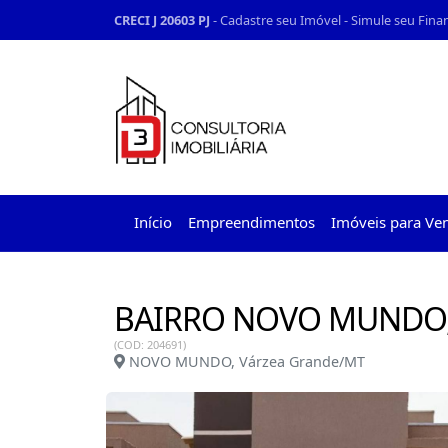
CRECI J 20603 PJ
-
Cadastre seu Imóvel
-
Simule seu Fin
Início
Empreendimentos
Imóveis para Ve
BAIRRO NOVO MUNDO
(COD: 204691)
NOVO MUNDO, Várzea Grande/MT