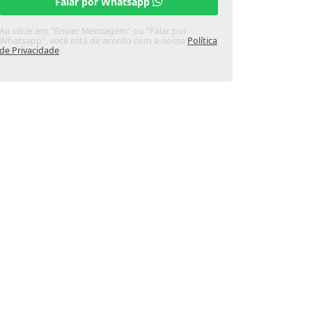
Falar por Whatsapp
Ao clicar em "Enviar Mensagem" ou "Falar por
Whatsapp", você está de acordo com a nossa
Política
de Privacidade
.
LINDO APARTAMENTO,
LI
CHAPADA DOS CAMPOS
Bairro Gloria /MT
CÓD.:
202655