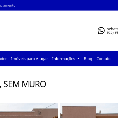
anciamento
TR
What
(65) 
nder
Imóveis para Alugar
Informações
Blog
Contato
, SEM MURO